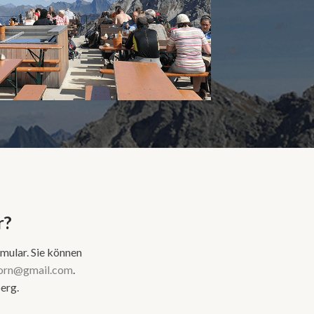
r?
mular. Sie können
oorn@gmail.com
.
erg.