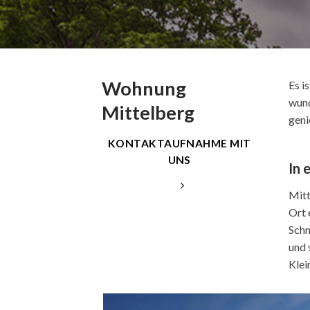
Wohnung
Es i
wund
Mittelberg
geni
KONTAKTAUFNAHME MIT
UNS
In 
Mitt
Ort 
Schn
und 
Klei